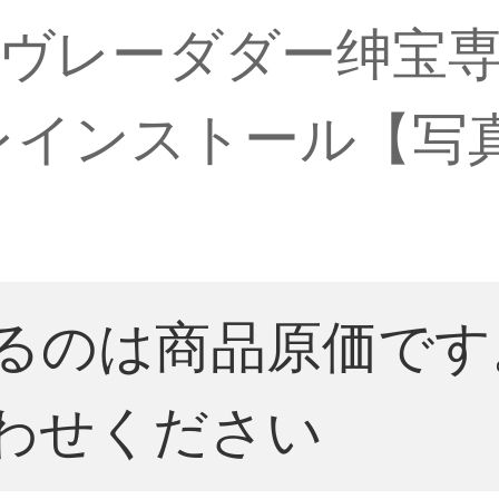
ヴレーダダー绅宝専
+包レインストール【
るのは商品原価です
わせください