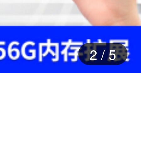
2
/
5