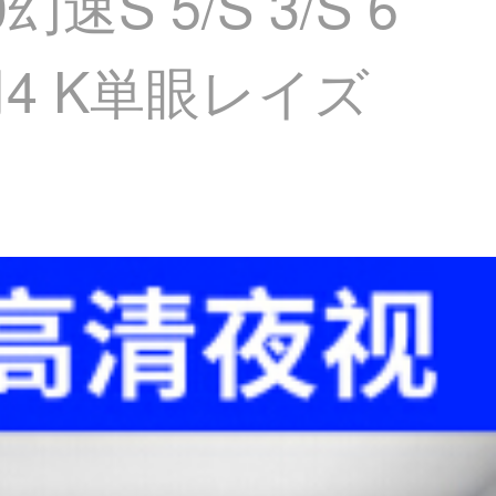
幻速S 5/S 3/S 6
4 K単眼レイズ