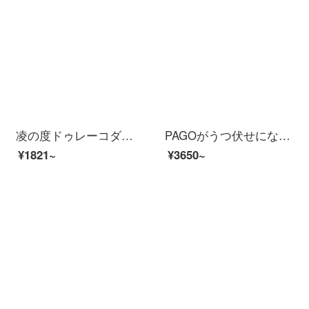
凌の度ドゥレーコダマ前后ダブル录画ハイビアン夜見10イレンチフルスクリーンメーディ在车监督电子犬逆画像パノラマ携帯関连WiFiセト一：4.3イチ前后ダブル录画+32 G
PAGOがうつ伏せになっている犬ドライブレコーダ4 K新しいGoSafe 560 WiFi超ハビビィ2160 P夜見ミニ非表示驻车监视公式仕様
¥1821~
¥3650~