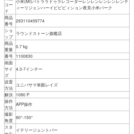
小米(MI)バトララドゥラレコーダーレンレンレンレンレンテ
コー
ィーリジェンハーイビビビィション夜見小米バーク
ド
商品
293110459774
番号
ショ
ラウンドストーン旗艦店
ップ
商品
0.7 kg
重量
番号
1100830
画面
サイ
4.3-7インチー
ズ
设置
ユニバサマ単眼レイズ
方法
解決
1080 P
操作
APP操作
方法
撮影
90°-150°
角度
スタ
イテリージェントバー
ール