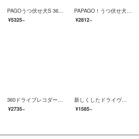
PAGOうつ伏せ犬S 36 K新しぃドラブレコ2160 P超ハイビティチョンハライト夜見ミニ非表示ワイヤ広角非変形驻车监视
PAPAGO！うつ伏せ犬Q 18新したドラレーコダマ1600 P 2 Kハビビビアン夜見60フレーム高速撮影GPSレール位置決め音声跡制御24時間駐車監視
¥5325~
¥2812~
360ドライブレコダーG 300アップグレード版G 300 PROハビアン夜見ミニ非表示自動車車載ワワイスWiFi電子犬測定一体機G 300+32 Gカード
新しくしたドライヴレーコダ360度のパノラマ逆画像の前と後のダブル記録ハイビアン光がない夜見は電子犬一体機を持っています。デュランズバッグ
¥2735~
¥1585~