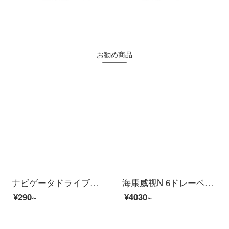
お勧め商品
ナビゲータドライブレコーダーユニバーサル3.7v聚合物锂电池可充电耐高温内置电芯大容量 米白色 进口索尼-543450
海康威视N 6ドレーベルダ・ハイビアン夜見の前後に二重レーンズメディックをダブル録画しました。
¥290~
¥4030~