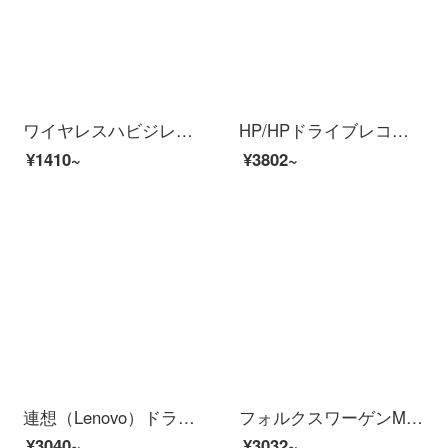
ワイヤレスハビジレンドラブコダミニ個人超小法携帯カメラ車載監視カメラ車載駐車監視カメラ車庫小型ワイパー微光夜見カメラの標準装備電池は3時間32 G高速メモリカードを航続します。
HP/HPドライブレコダマ・パノラ・ハイビゾン夜見非表示自動車キャリア免イトンスト・ルワイヤ電子犬一体機ブラック；单眼レンズセジット6
¥1410~
¥3802~
連想（Lenovo）ドライブレーコダ12レンティーチフルスクリーンタッチ制御メディックハービアン夜見前撮影大シーンアップグレード版HR 27
フォルクスワーゲンMTパサート道观L朗逸探岳速騰道昂CC凌渡との工厂配线无料超清夜见携帯WIFI非表示専门用ドライヴダーセト一
¥3040~
¥3032~