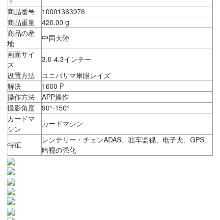
ド
商品番号
10001363976
商品重量
420.00 g
商品の産
中国大陸
地
画面サイ
3.0-4.3インチー
ズ
设置方法
ユニバサマ単眼レイズ
解決
1600 P
操作方法
APP操作
撮影角度
90°-150°
カードマ
カードマシン
シン
レンテリー・チェンADAS、驻车监视、电子犬、GPS、
特征
暗视の强化