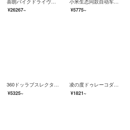
喜朗バイクドライヴレーコダーSONYハイビゾン1080前後ダブル録画カメラ防水ライド装備MX 801高配合版-SONYハービアン307レンズレコーダー+M
小米生态同款自动车ドライヴレーダカーハイビアン夜見驻车监视24时间免レインストール车载携帯に関しては黒セスト一个単眼レイ
¥26267~
¥5775~
360ドッラブスレクターK 980 4 K超清画質SONYイメージセンサー内蔵64 G保存2.2インチー画面タッチキー5 GHz WiFi伝送
凌の度ドゥレーコダマ前后ダブル录画ハイビアン夜見10イレンチフルスクリーンメーディ在车监督电子犬逆画像パノラマ携帯関连WiFiセト一：4.3イチ前后ダブル录画+32 G
¥5325~
¥1821~