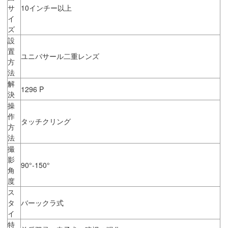
サ
10インチー以上
イ
ズ
設
置
ユニバサール二重レンズ
方
法
解
1296 P
決
操
作
タッチクリング
方
法
撮
影
90°-150°
角
度
ス
タ
バーックラ式
イ
特