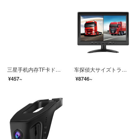
三星手机内存TF卡ドライブレコーダー小卡高速监控摄像机航拍遥控无人飞机運動相机保存卡(micro)sd卡 三星TF卡 MC 64G 红色 100MB/S
车探侦大サイズトラックデラコブダー四路监视24 vハイビゾン逆画像一体机360度パノラマ监视ブラックセツ
¥457~
¥8746~