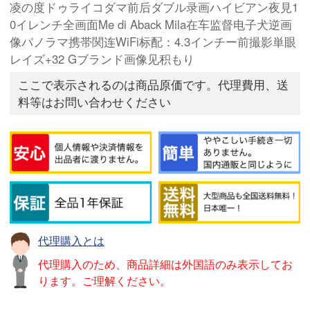
凌の度ドゥライコダマ前后ダブル录画ハイビアン夜見1
0イレンチ全画面Me di Aback Mila在车监督电子犬逆画
像パノラマ携帯関连WiFi标配：4.3インチー前撮影単眼
レイズ+32 Gブランド画像见积もり
ここで表示されるのは商品原価です。代理費用、送
料等はお問い合わせください
代理購入とは
代理購入のため、商品詳細は外国語のみ表示してお
ります。ご理解ください。