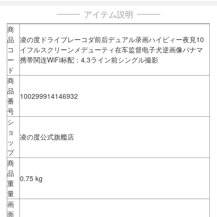
アイテム説明
商
品
凌の度ドライブレーコダ前后デュアル录画ハイビィー夜見10
コ
イフルスクリーンメデューティ在车监督电子犬逆画像パナマ
ー
携帯関连WiFi标配：4.3ライン前シングル撮影
ド
商
品
100299914146932
番
号
シ
ョ
凌の度公式旗艦店
ッ
プ
商
品
0.75 kg
重
量
画
面