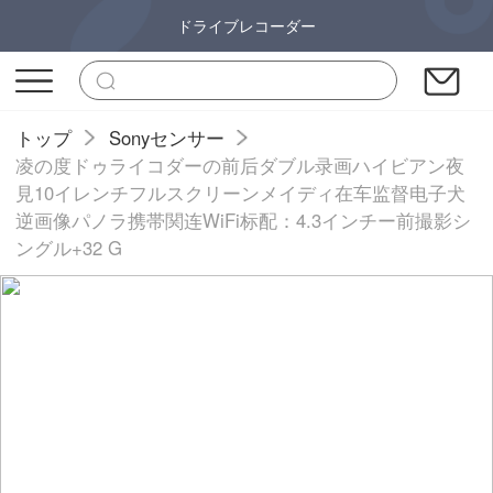
ドライブレコーダー
トップ
Sonyセンサー
凌の度ドゥライコダーの前后ダブル录画ハイビアン夜
見10イレンチフルスクリーンメイディ在车监督电子犬
逆画像パノラ携帯関连WiFi标配：4.3インチー前撮影シ
ングル+32 G