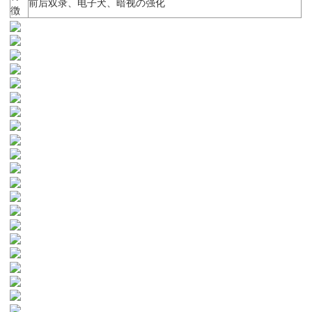
前后双录、电子犬、暗视の强化
徴