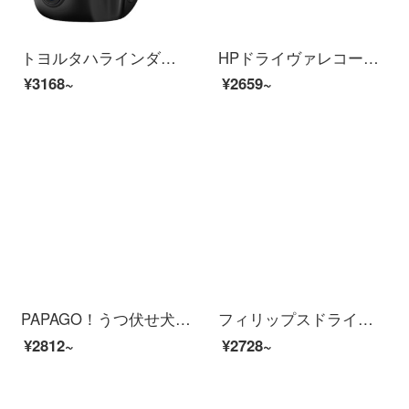
トヨルタハラインダー専用の工場非表示携帯電話に関するアウトラインラインラインラインハーイビルビル夜見18-20項ハラインダエリート版記録器/ブラックソープ
HPドライヴァレコーダーF 960 X 1296 pハビビジニ非表示夜見ワイヤレストレイン電子犬一体機
¥3168~
¥2659~
PAPAGO！うつ伏せ犬Q 18新したドラレーコダマ1600 P 2 Kハビビビアン夜見60フレーム高速撮影GPSレール位置決め音声跡制御24時間駐車監視
フィリップスドライヴレコーダCV-R 228ハイビション夜見インナイトサウンド制御ミニ非表示携帯WiFi関連【2年品質保証】出荷時に32 Gのメモリカードが標準装備されています。
¥2812~
¥2728~