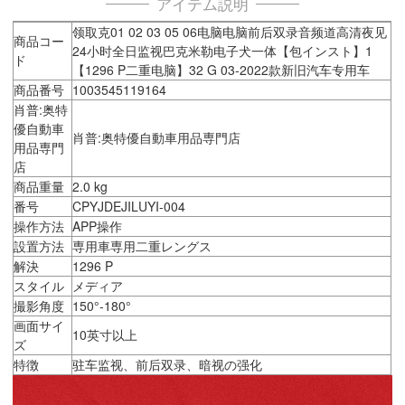
アイテム説明
领取克01 02 03 05 06电脑电脑前后双录音频道高清夜见
商品コー
24小时全日监视巴克米勒电子犬一体【包インスト】1
ド
【1296 P二重电脑】32 G 03-2022款新旧汽车专用车
商品番号
1003545119164
肖普:奥特
優自動車
肖普:奥特優自動車用品専門店
用品専門
店
商品重量
2.0 kg
番号
CPYJDEJILUYI-004
操作方法
APP操作
設置方法
専用車専用二重レングス
解決
1296 P
スタイル
メディア
撮影角度
150°-180°
画面サイ
10英寸以上
ズ
特徴
驻车监视、前后双录、暗视の强化