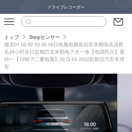
ドライブレコーダー
トップ
Sonyセンサー
领克01 02 02 03 05 06日电脑电脑前后双录网络高清夜
见24小时全日监视巴克米勒电子犬一体【包国托尔】塞
特一【1296 P二重电脑】32 G 03-2022款新旧汽车专用
车