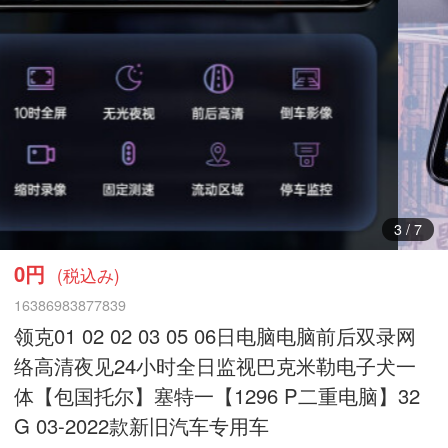
3
/
7
0円
(税込み)
16386983877839
领克01 02 02 03 05 06日电脑电脑前后双录网
络高清夜见24小时全日监视巴克米勒电子犬一
体【包国托尔】塞特一【1296 P二重电脑】32
G 03-2022款新旧汽车专用车