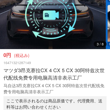
3
/
8
0円
(税込み)
16471321287149
マツダ3昂克赛拉CX 4 CX 5 CX 30阿特兹次世
代配线免费专用电脑高清非表示工厂
马自达3昂克赛拉CX 4 CX 5 CX 30阿特兹次世代配线免
费专用电脑高清非表示工厂
ここで表示されるのは商品原価です。代理費用、送
料等はお問い合わせください