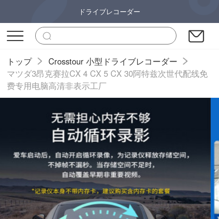
ドライブレコーダー
トップ
Crosstour 小型ドライブレコーダー
マツダ3昂克赛拉CX 4 CX 5 CX 30阿特兹次世代配线免
费专用电脑高清非表示工厂