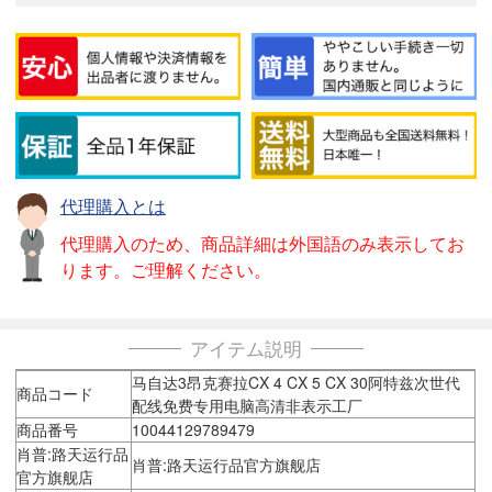
代理購入とは
代理購入のため、商品詳細は外国語のみ表示してお
ります。ご理解ください。
アイテム説明
马自达3昂克赛拉CX 4 CX 5 CX 30阿特兹次世代
商品コード
配线免费专用电脑高清非表示工厂
商品番号
10044129789479
肖普:路天运行品
肖普:路天运行品官方旗舰店
官方旗舰店