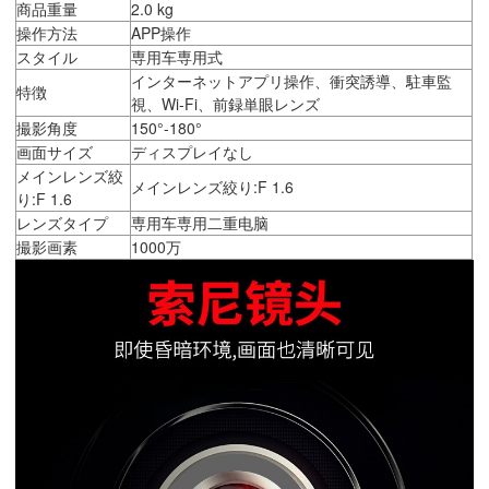
商品重量
2.0 kg
操作方法
APP操作
スタイル
専用车専用式
インターネットアプリ操作、衝突誘導、駐車監
特徴
視、Wi-Fi、前録単眼レンズ
撮影角度
150°-180°
画面サイズ
ディスプレイなし
メインレンズ絞
メインレンズ絞り:F 1.6
り:F 1.6
レンズタイプ
専用车専用二重电脑
撮影画素
1000万