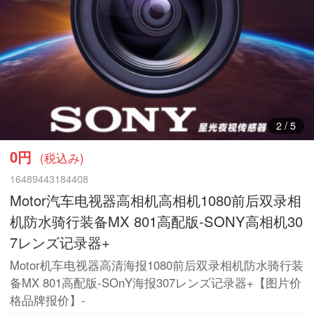
2
/
5
0円
(税込み)
16489443184408
Motor汽车电视器高相机高相机1080前后双录相
机防水骑行装备MX 801高配版-SONY高相机30
7レンズ记录器+
Motor机车电视器高清海报1080前后双录相机防水骑行装
备MX 801高配版-SOnY海报307レンズ记录器+【图片价
格品牌报价】-