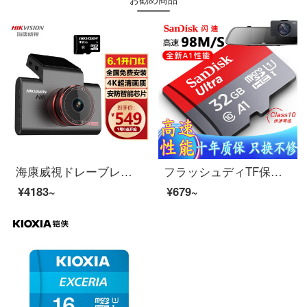
海康威視ドレーブレコダスC 6 S 4 K超ハイビアンナイトに800万画素のインテックスサウンドを制御するIPSスクリーンセキュリティチップ4 GリモトートSONY传感5 GIGI関连
フラッシュディTF保存カードMicro sdメモリカードclass 10高速携帯電話保存カードドライブラブラレコダカードソニーカメラカードフラッシュ32 G TFカードドラブコダ専用の高速保存カード
¥4183~
¥679~