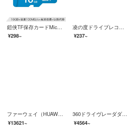
鎧侠TF保存カードMicroSDメモリカードは、ソニープレーヤの録音ペンに対応しています。タブレットパソコンのビデオモニター、ドライブレーコダ16 G TFカード【高価格比】
凌の度ドライブレコーダー锂电池3.7v内置BL960ユニバーサルF8可充电523450电芯HS900 金色 300毫安 索尼电芯
¥298~
¥237~
ファーウェイ（HUAWEI）ファーウェイ智選車載知恵スクリーンナビゲームテーマ音声画面車載ラインテューリッジ音声スクリーン車載ラインテューリッジスクリーン上のオンラインスクリーンドレインハビビアンホーム車載ナビゲート車載知恵スクリーン+128 G保存カード【顧客...
360ドライヴレーダダM 320 2 Kハイビゾン全面スクリーンメデュー前1440 P後1080ハービアンダブル録画夜見逆画像M 320体享版+128 Gカード（降圧線を含む）
¥13621~
¥4564~