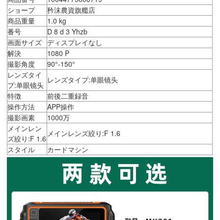
ショープ
矜沫農資旗艦店
商品重量
1.0 kg
番号
D 8 d 3 Yhzb
画面サイズ
ディスプレイなし
解決
1080 P
撮影角度
90°-150°
レンズタイ
レンズタイプ:单眼镜头
プ:单眼镜头
特徴
前後二重録音
操作方法
APP操作
撮影画素
1000万
メインレン
メインレンズ絞り:F 1.6
ズ絞り:F 1.6
スタイル
カードマシン