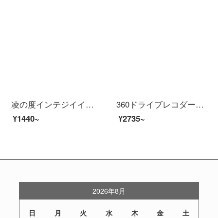
凌の度インテジイイイイドレーブダーメディア前后ダブル录音ハイビジ夜见音声ナビゲタ流量共有逆画像驻车监视重力センシングバークミラー标配21年新し4.3インIPSメモリ32
360ドライブレコダーG 300アップグレード版G 300 PROハビアン夜見ミニ非表示自動車車載ワワイスWiFi電子犬測定一体機G 300+32 Gカード
¥1440~
¥2735~
2026年8月
日
月
火
水
木
金
土