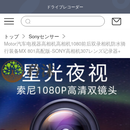
ドライブレコーダー
トップ
Sonyセンサー
Motor汽车电视器高相机高相机1080前后双录相机防水骑
行装备MX 801高配版-SONY高相机307レンズ记录器+