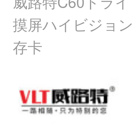
威路特C60ドライ
摸屏ハイビジョン
存卡