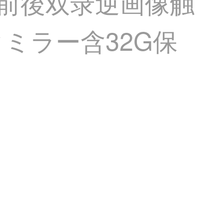
P前後双录逆画像触
ミラー含32G保