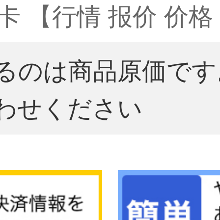
卡 【行情 报价 价格
るのは商品原価です
わせください