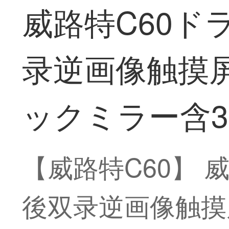
威路特C60ド
录逆画像触摸
ックミラー含3
【威路特C60】 
後双录逆画像触摸