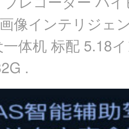
イブレコーダー ハイ
逆画像インテリジェ
一体机 标配 5.1
G .