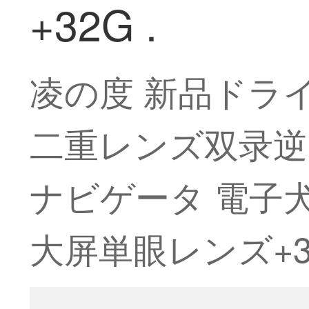
+32G .
凌の度 新品ドラ
二重レンズ双录
ナビゲータ 電子犬
大屏単眼レンズ+32