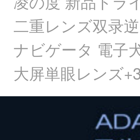
凌の度 新品ドラ
二重レンズ双录
ナビゲータ 電子犬
大屏単眼レンズ+32