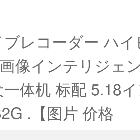
イブレコーダー ハイ
逆画像インテリジェ
一体机 标配 5.1
G .【图片 价格