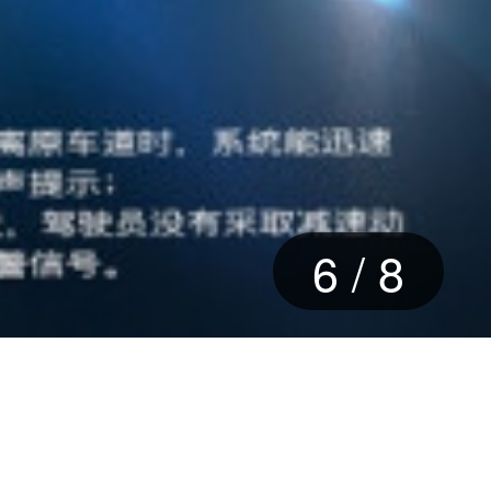
6
/
8