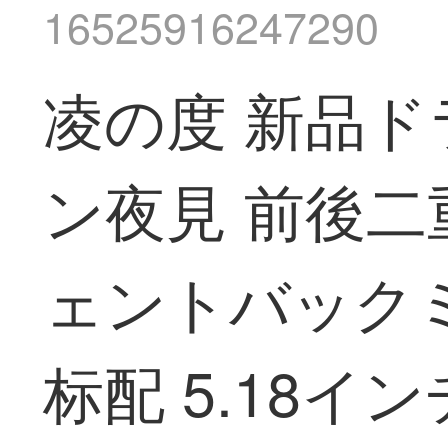
16525916247290
凌の度 新品ド
ン夜見 前後
ェントバック
标配 5.18