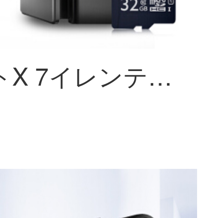
ウエルトX 7イレンテジェリング関连非表示イストール(32 Gカードを含む)