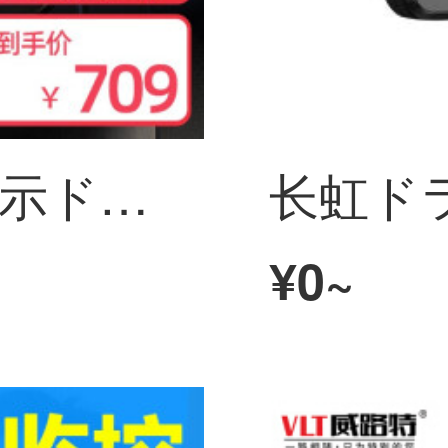
任e行自動車非表示ドライヴレーコダーハーイビアン夜見三枚一体機ワイヤーレー車載内外360度パノラマ24時間駐車監視車免インストール三録一体機wifi版カードなし
¥0~