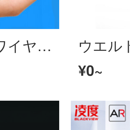
ミニハビィ夜見ワイヤレース防犯カメラ車庫無網駐車監視カメラ小型携帯テープレコーダー自動車用防漕車ドライブブコダイル超長待機モデルの標準装備+16 G高速カードド
¥0~