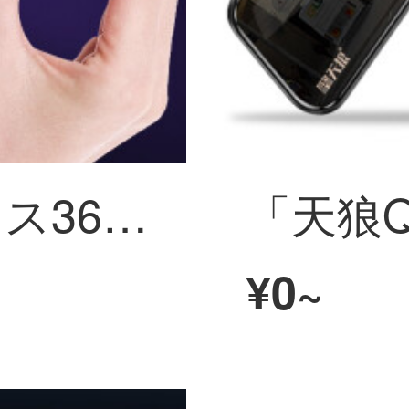
漫口4 Gワイヤレス360度回転ミニハイビティパイプライダー携帯用のプラグインフリーネットワークリモトートパノラマイカー車内驻车监视カメラ防止カメラ360度回転してWiFi版（家庭向け）+16 G
¥0~