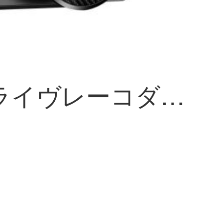
长虹ドライヴレーコダハービアン夜見ミニ非表示前と後を合わせて360度のパノラマ電子犬一体機長虹X 1/単眼レズセツ1 1 1 3ライン+ノーカード+