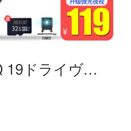
「天狼Q 19ドライヴ」を持つダ・ハイビゾンの前後に二重レズ暗視の強化逆画像駐車監視一体機新4.5インチ単眼レズ+1080 Pハビビアン+無カード【セト一】