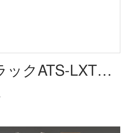
キャデラックATS-LXT 4 XT 5 CT 6 XTS CTSドライヴレコドDAーハイビィ見24時間監視ナビゲーム電子犬公式仕様【シングルアイレイン+32 Gメモリカード】10寸インティージ
~