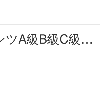
連想ベンツA級B級C級E級R級GLOC CLA GLA CLS smart専用配線无料イントストレーバーDAハービィベンツ専用アップグレード版1600 P超リスト前レンズ本体にメモリカードがない
~