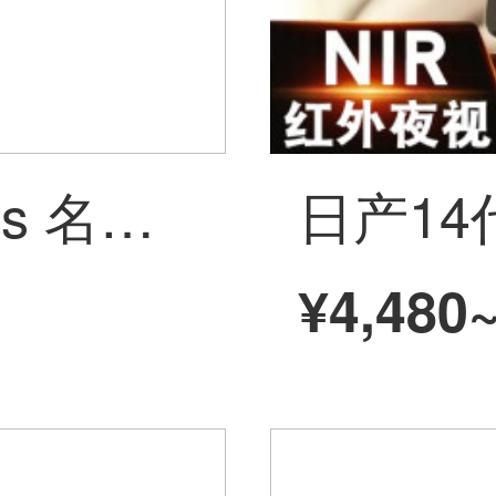
智梦 名爵6 名爵zs 名爵hs専用メディアドライブレコーダーハイビジョン夜見汽車載バックミラー前後双录24小时駐車監視 标配【単眼レンズ】 名爵専用
¥4,480