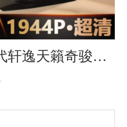
日产14代轩逸天籟奇骏逍客ドレーブダー専用非表示配线无料ハビィ夜見改ぞう1944超清前レンズ录机+64 Gメモリカード
~