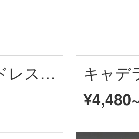
フォードエッジドレスブダ・フォックスエッジ探検者モンディオフォースf 150リードランナークーガ牡牛座ハイビ専用メーディア前と後をダブルで記録しました。32 G+包レインストールフォード車系専門用です。
¥4,480