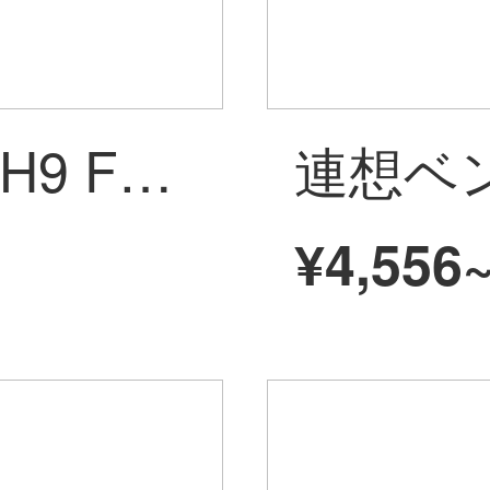
哈弗21款H6max H9 F7X f7長城炮大狗長城魏派VV5VV6VV7専用ハイビジョン非表示ドライブレコーダー 前镜头记录仪+64G内存卡
¥4,556