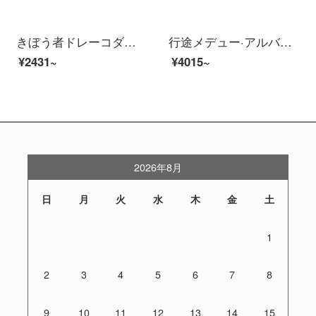
きぼう者ドレーコダマ・パノラマイハイビジ夜見ワイヤワイファイ携帯に関するUSB給電非表示小型360駐車監視レイン音制御公式仕様：USB電源線＋32 Gカード
行途メデュー·アルバーク夜見前後に逆画像ブラックシングル+32 Gメモリカード+包レインストール
¥2431~
¥4015~
2026年8月
日
月
火
水
木
金
土
1
2
3
4
5
6
7
8
9
10
11
12
13
14
15