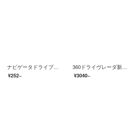
ナビゲータドライブレコーダーユニバーサル3.7v聚合物锂电池小5v可充电耐高温内置大容量 黄色 索尼电芯300毫安
360ドライヴレーダ新品G 580 2 Kハイビアン撮影前後ダブル録画前1440 p後1080 pマイクロライト夜見電子犬ハビアン記録計
¥252~
¥3040~