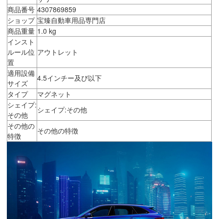
商品番号
4307869859
ショップ
宝臻自動車用品専門店
商品重量
1.0 kg
インスト
ルール位
アウトレット
置
適用設備
4.5インチー及び以下
サイズ
タイプ
マグネット
シェイプ:
シェイプ:その他
その他
その他の
その他の特徴
特徴