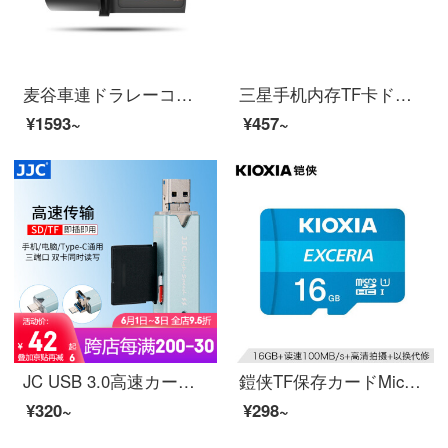
麦谷車連ドラレーコダーS 1080 P全ハビゾン夜見携帯関連のミニ小画面非表示イストール衝突加錠
三星手机内存TF卡ドライブレコーダー小卡高速监控摄像机航拍遥控无人飞机運動相机保存卡(micro)sd卡 三星TF卡 MC 64G 红色 100MB/S
¥1593~
¥457~
JC USB 3.0高速カードリーダーSD TFカード多特徴高速ファーウェイソニーカメラドライヴレコーダDAーType-C携帯多合一【簡約青】ダブルカード読み三インターフェースを合わせてOTGをサポートします。
鎧侠TF保存カードMicroSDメモリカードは、ソニープレーヤの録音ペンに対応しています。タブレットパソコンのビデオモニター、ドライブレーコダ16 G TFカード【高価格比】
¥320~
¥298~