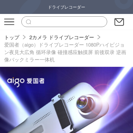
ドライブレコーダー
トップ
2カメラ ドライブレコーダー
爱国者（aigo）ドライブレコーダー 1080Pハイビジョ
ン夜見大広角 循环录像 碰撞感应触摸屏 前後双录 逆画
像バックミラー一体机