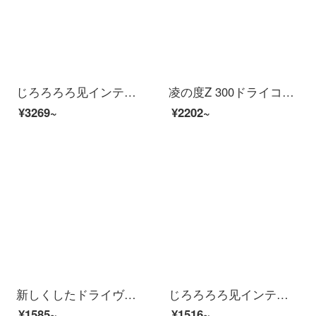
じろろろろ见インテリングナイト见内蔵32 G保存ミニ非表示音响制御SR运动轨迹运転体体験WiFi関连
凌の度Z 300ドライコブダ・ハイビアン夜見の前後にワンヤレスWiFi携帯関連のミニ非表示電子犬Z 300前後ダブル録画携帯関連1296 P（32 G）が記録されています。
¥3269~
¥2202~
新しくしたドライヴレーコダ360度のパノラマ逆画像の前と後のダブル記録ハイビアン光がない夜見は電子犬一体機を持っています。デュランズバッグ
じろろろろ见インテリングナイト见音制非表示イストレーベルWiFi関连数字防ふるえ
¥1585~
¥1516~