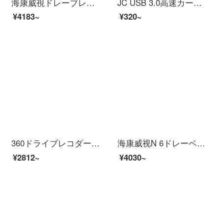
海康威視ドレーブレコダスC 6 S 4 K超ハイビアンナイトに800万画素のインテックスサウンドを制御するIPSスクリーンセキュリティチップ4 GリモトートSONY传感5 GIGI関连
JC USB 3.0高速カードリーダーSD TFカード多特徴高速ファーウェイソニーカメラドライヴレコーダDAーType-C携帯多合一【簡約青】ダブルカード読み三インターフェースを合わせてOTGをサポートします。
¥4183~
¥320~
360ドライブレコダーG 300 pro 1296 pハビビビアン非表示マイクロライト夜見ワイヤレー速度電子犬一体ブラックグレー
海康威视N 6ドレーベルダ・ハイビアン夜見の前後に二重レーンズメディックをダブル録画しました。
¥2812~
¥4030~