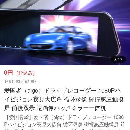
3
/
7
0円
(税込み)
16549939154088
爱国者（aigo）ドライブレコーダー 1080Pハ
イビジョン夜見大広角 循环录像 碰撞感应触摸
屏 前後双录 逆画像バックミラー一体机
【爱国者x2】爱国者（aigo）ドライブレコーダー 1080
Pハイビジョン夜見大広角 循环录像 碰撞感应触摸屏 前