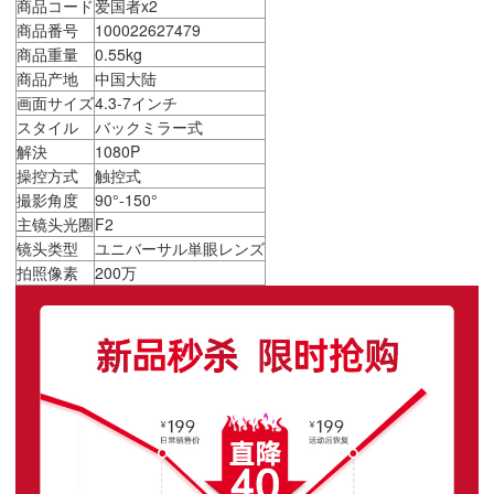
商品コード
爱国者x2
商品番号
100022627479
商品重量
0.55kg
商品产地
中国大陆
画面サイズ
4.3-7インチ
スタイル
バックミラー式
解決
1080P
操控方式
触控式
撮影角度
90°-150°
主镜头光圈
F2
镜头类型
ユニバーサル単眼レンズ
拍照像素
200万