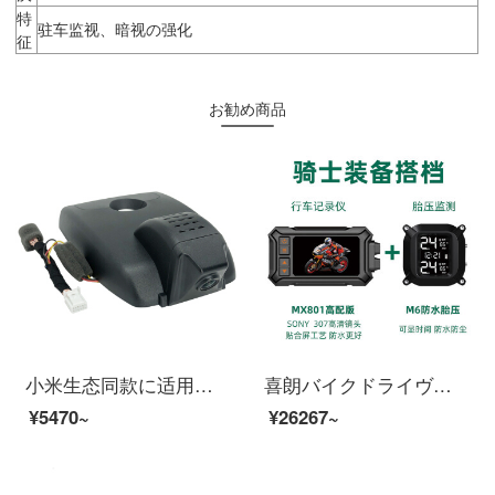
特
驻车监视、暗视の强化
征
お勧め商品
小米生态同款に适用される21种类のカローラブルダー新しのトヨタ非表示免レインストルワイレースハービビアン夜見21-19項カローラ原車版リコーダー/ブラックソープ
喜朗バイクドライヴレーコダーSONYハイビゾン1080前後ダブル録画カメラ防水ライド装備MX 801高配合版-SONYハービアン307レンズレコーダー+M
¥5470~
¥26267~