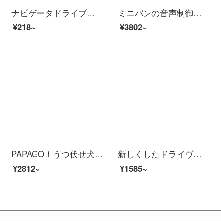
ナビゲータドライブレコーダーユニバーサル3.7v聚合物锂电池小5v可充电耐高温内置大容量 黄色 索尼电芯300毫安
ミニバンの音声制御驻车监视
¥218~
¥3802~
PAPAGO！うつ伏せ犬Q 18新したドラレーコダマ1600 P 2 Kハビビビアン夜見60フレーム高速撮影GPSレール位置決め音声跡制御24時間駐車監視
新しくしたドライヴレーコダ360度のパノラマ逆画像の前と後のダブル記録ハイビアン光がない夜見は電子犬一体機を持っています。デュランズバッグ
¥2812~
¥1585~