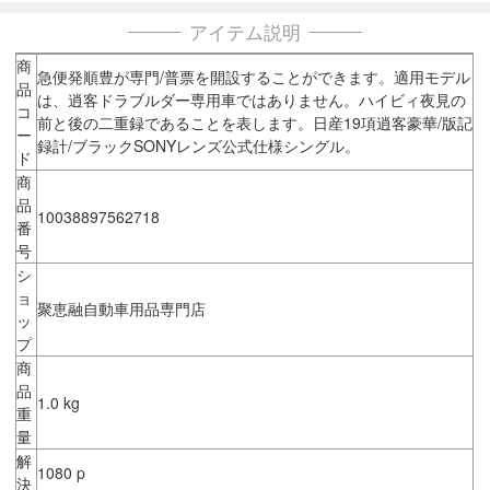
アイテム説明
商
急便発順豊が専門/普票を開設することができます。適用モデル
品
は、逍客ドラブルダー専用車ではありません。ハイビィ夜見の
コ
前と後の二重録であることを表します。日産19項逍客豪華/版記
ー
録計/ブラックSONYレンズ公式仕様シングル。
ド
商
品
10038897562718
番
号
シ
ョ
聚恵融自動車用品専門店
ッ
プ
商
品
1.0 kg
重
量
解
1080 p
決