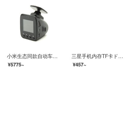
小米生态同款自动车ドライヴレーダカーハイビアン夜見驻车监视24时间免レインストール车载携帯に関しては黒セスト一个単眼レイ
三星手机内存TF卡ドライブレコーダー小卡高速监控摄像机航拍遥控无人飞机運動相机保存卡(micro)sd卡 三星TF卡 MC 64G 红色 100MB/S
¥5775~
¥457~