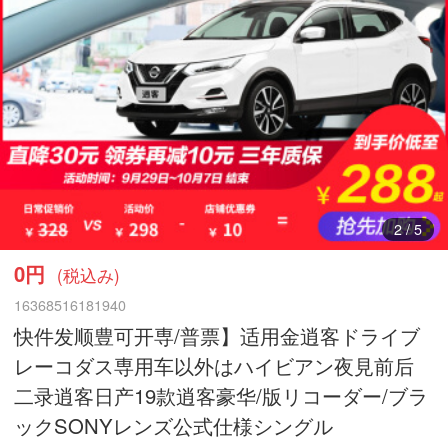
2
/
5
0円
(税込み)
16368516181940
快件发顺豊可开専/普票】适用金逍客ドライブ
レーコダス専用车以外はハイビアン夜見前后
二录逍客日产19款逍客豪华/版リコーダー/ブラ
ックSONYレンズ公式仕様シングル