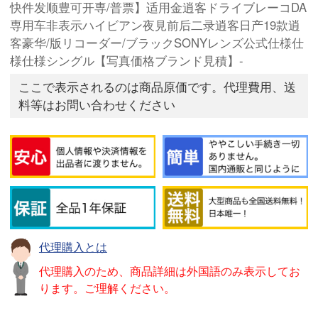
快件发顺豊可开専/普票】适用金逍客ドライブレーコDA
専用车非表示ハイビアン夜見前后二录逍客日产19款逍
客豪华/版リコーダー/ブラックSONYレンズ公式仕様仕
様仕様シングル【写真価格ブランド見積】-
ここで表示されるのは商品原価です。代理費用、送
料等はお問い合わせください
代理購入とは
代理購入のため、商品詳細は外国語のみ表示してお
ります。ご理解ください。