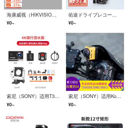
海康威视（HIKVISION）ドライブレコーダーD1 AR实景3Dナビゲータ ハイビジョン夜見駐車監視360度2021新しい D1【标配】 公式仕様不含卡
佑途ドライブレコーダーC2L 4Kハイビジョン夜見 语音操控 駐車監視 ADAS運転辅助 前车防碰预警 前车起步提醒 安全车距提醒
¥0~
¥0~
索尼（SONY）适用T3 ハイビジョン4K運動相机头盔骑行水下摄像360パノラマ摩托车ドライブレコーダー琦莎 4K骑行潜水版 セット二
索尼（SONY）适用Kodak/柯达 SP360パノラマ運動相机防抖潜水摄像摩托骑行车头盔记录仪琦莎 黄色 セット一
¥0~
¥0~