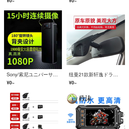
¥0~
¥0~
Sony/索尼ユニバーサルハイビジョン小摄像机随身ドライブレコーダー家用便携式录音带录像摄像笔电音 黑色ハイビジョン直录版无内存 公式仕様
纽曼21款新轩逸ドライブレコーダー専用もとの工場ハイビジョン夜見非表示经典轩逸14代日产 经典新轩逸12-21款记录仪/黑色 SONY镜 単眼レンズ+公式仕様
¥0~
¥0~