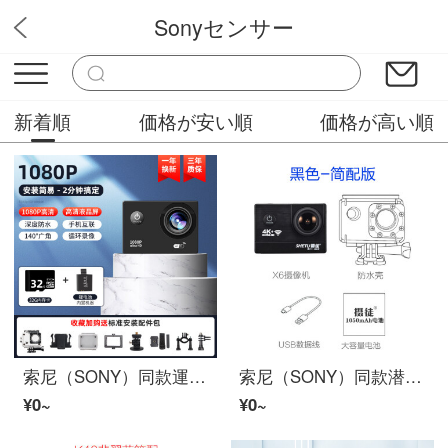
Sonyセンサー
ドライブレコーダー
新着順
価格が安い順
価格が高い順
索尼（SONY）同款運動相机4Kハイビジョン摩托车ドライブレコーダー头盔山地自行车电动机车骑行潜水防水防抖vlo琦莎 公式仕様：1080ハイビジョン相机+送32G内存卡 公式仕様
索尼（SONY）同款潜水下運動相机头戴式摄像机摩托车ドライブレコーダー户外摄影机摩旅机车头盔旅行4K录像琦莎 黑色-简配版 公式仕様
¥0~
¥0~