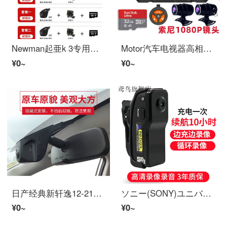
Newman起亜k 3专用电脑和工厂非表示高清夜见前后双录手机相关起亜K 3专用记录器/黑色SONYレンズ单眼镜头+官方仕様
Motor汽车电视器高相机高相机1080前后双录相机防水骑行装备MX 801高配版-SONY高相机307レンズ记录器+
¥0~
¥0~
日产经典新轩逸12-21款录音器/黑色SONY镜单眼镜+官方仕様
ソニー(SONY)ユニバーサルハイビジョン家庭用デジタル胸元生活カメラ亲指ポケット运动相机监视カメラ街拍录像神器会议记录器摂安格里10小时录录录(无卡)官方仕様
¥0~
¥0~