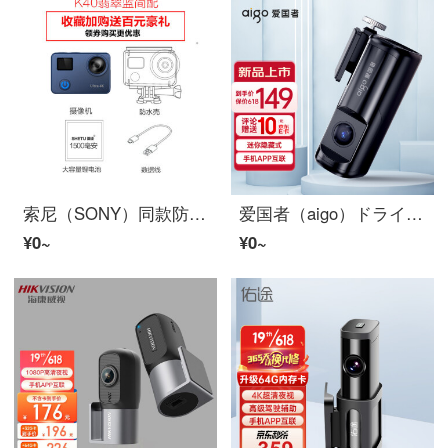
索尼（SONY）同款防水下運動相机4Kハイビジョン摩托车ドライブレコーダー潜水录像防抖头戴式摄像头盔骑行360全琦莎 K40翡翠蓝简配 セット二
爱国者（aigo）ドライブレコーダー 1080Pハイビジョン ミニ非表示インストール ワイヤレスWiFi関連 24小时駐車監視
¥0~
¥0~