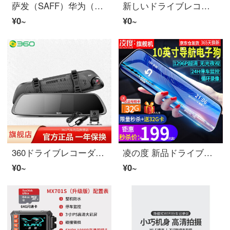
萨发（SAFF）华为（HUAWEI)ユニバーサル索尼2560P超ハイビジョン夜見ドライブレコーダー12寸监控逆画像免安 （全国免费包インストール） セット二 単眼レンズ
新しいドライブレコーダー360度パノラマ逆画像 前後双录ハイビジョン光がない夜見带电子 狗一体机 二重レンズバックミラー免インストール 黑色 光がない夜見二重レンズ带电子 狗64G+インストール礼包
¥0~
¥0~
360ドライブレコーダーバックミラーM301前後双录二重レンズワイヤレスwifiハイビジョン逆画像駐車監視非表示 二重レンズM301套装无卡
凌の度 新品ドライブレコーダー ハイビジョン夜見 前後二重レンズ双录逆画像インテリジェントバックミラーナビゲータ 電子犬一体机 标配 5.18インチハイビジョン大屏単眼レンズ+32G .
¥0~
¥0~