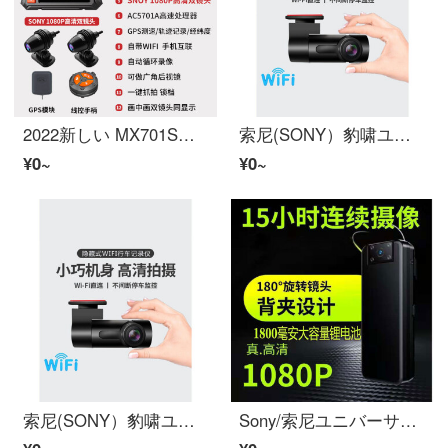
2022新しい MX701S摩托车 机车ドライブレコーダーSONYハイビジョン夜見1080P前後双录镜头骑行 升级版MX701S+索尼ハイビジョン二重レンズ+駐車監視+64
索尼(SONY）豹啸ユニバーサルミニ小巧ハイビジョン1080P非表示車載ワイヤレスWiFi版汽车夜見ドライブレコーダー 不带内存卡 标配 単眼レンズ
¥0~
¥0~
索尼(SONY）豹啸ユニバーサルミニ小巧ハイビジョン1080P非表示車載ワイヤレスWiFi版汽车夜見ドライブレコーダー 带32G内存卡 标配 単眼レンズ
Sony/索尼ユニバーサルハイビジョン小摄像机随身ドライブレコーダー家用便携式录音带录像摄像笔电音 黑色ハイビジョン直录版16G 公式仕様